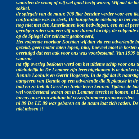
woorden de vraag of wij wel goed bezig waren, Wij met de ba
sokkel,
de spiegels van de muur, 700 liter benzine verder voor een ti
confrontatie was zo sterk, De bungelende olielamp in het voo
nog niet met tien Amerikanen kon bedwingen, een en al pees e
gevolgen zaten van een vijf uur durend tochtje, de volgen
op de Spiegel der zeilvaart geaboneerd,
Het volgende voorjaar Kochten wij dan via een advertentie in 
gezeild, geen motor laten lopen, niks, hoeveel moet ie koste
overtuigd dat een aak voor ons was voorbestemd. Van 1999 
waarna
na rijp overleg besloten werd om het ultieme schip voor ons 
uiteindelijk in De Lemmer zijn terechtgekomen is te danken 
Bennie Loohuis en Gerrit Hogeterp. In de tijd dat ik naarsti
aangeven van Bennie op een advertentie die ik plaatste in de 
had en zo heb ik Gerrit en Ineke leren kennen Tijdens de laa
wel voorbestemd waren om in Lemmer terecht te komen, nl
ineens onze trouwdatum tot visserijnummer promoveerden
nl 89 De LE 89 was geboren en de naam laat zich raden, De
niet missen !!