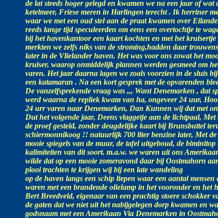
de lat steeds hoger gelegd en kwamen we na een jaar of wat af
ketelmeer, Friese meren in Harlingen terecht . Ik herriner 
waar we met een oud stel aan de praat kwamen over Eilanden 
reeds lange tijd speculeerden om eens een overtochtje te w
bij het havenkantoor een kaart kochten en met het kruisertj
merkten we zelfs niks van de stroming,hadden daar trouwens
later in de Vlielander haven. Het was voor ons zowat het m
kruiser, waarop onmiddelijk plannen werden gesmeed om het v
varen. Het jaar daarna lagen we zoals voorzien in de sluis b
een katamaran . Na een kort gesprek met de opvarenden blee
De vanzelfsprekende vraag was ,,, Want Denemarken , dat sp
werd waarna de repliek kwam van ha, ongeveer 24 uur, Hoor 
24 urr varen naar Denemarken, Dan Kunnen wij dat met onze
Dut het volgende jaar, Deens vlaggetje aan de lichtpaal, Met
de proef gesteld, zonder deugdelijke kaart bij Brunsbuttel ter
schiermonnikoog !! natuurlijk 700 liter benzine later, Met d
mooie spiegels van de muur, de tafel uitgeboud, de biminit
kalimiteiten van dit soort. m.a.w. we waren uit ons Amerikaan
wilde dat op een mooie zomeravond daar bij Oostmahorn aan
plooi trachten te krijgen wij bij een late wandeling
op de haven langs een schip liepen waar een aantal mensen 
waren met een brandende olielamp in het vooronder en het h
Bert Breedveld, eigenaar van een prachtig stoere schokker v
de gaten dat we niet uit het nabijgelegen dorp kwamen en wa
godsnaam met een Amerikaan Via Denemarken in Oostmahorn