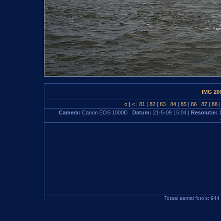
IMG 20
«
|
<
|
81
|
82
|
83
|
84
|
85
|
86
|
87
|
88
|
Camera:
Canon EOS 1000D |
Datum:
21-5-09 15:04 |
Resolutie:
Totaal aantal foto's:
644