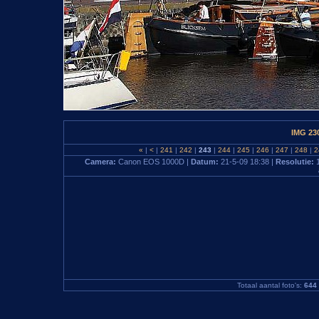
IMG 23
«
|
<
|
241
|
242
|
243
|
244
|
245
|
246
|
247
|
248
|
2
Camera:
Canon EOS 1000D |
Datum:
21-5-09 18:38 |
Resolutie:
Totaal aantal foto's:
644