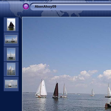
AkenAhoy09