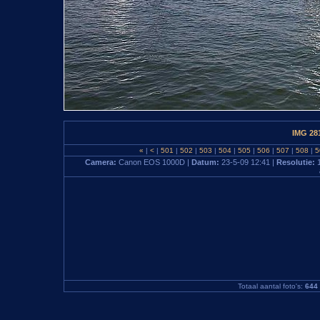
IMG 28
«
|
<
|
501
|
502
|
503
|
504
|
505
|
506
|
507
|
508
|
5
Camera:
Canon EOS 1000D |
Datum:
23-5-09 12:41 |
Resolutie:
Totaal aantal foto's:
644