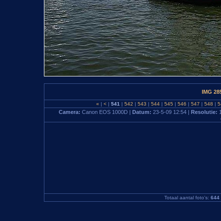
IMG 28
«
|
<
|
541
|
542
|
543
|
544
|
545
|
546
|
547
|
548
|
5
Camera:
Canon EOS 1000D |
Datum:
23-5-09 12:54 |
Resolutie:
Totaal aantal foto's:
644