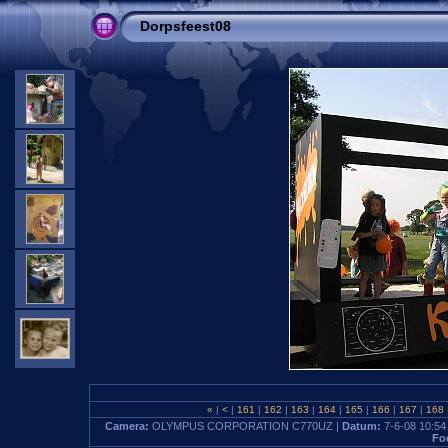
Dorpsfeest08
«
|
<
|
161
|
162
|
163
|
164
|
165
|
166
|
167
|
168
Camera:
OLYMPUS CORPORATION C770UZ |
Datum:
7-6-08 10:54
Fo