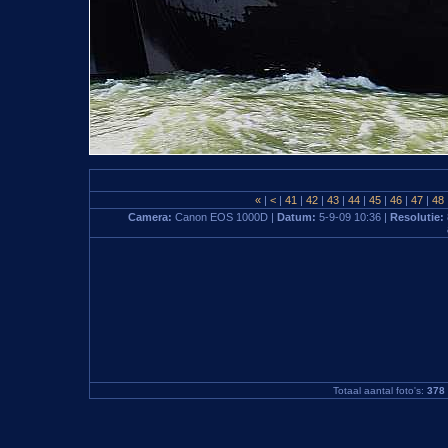
«
|
<
|
41
|
42
|
43
|
44
|
45
|
46
|
47
|
48
Camera:
Canon EOS 1000D |
Datum:
5-9-09 10:36 |
Resolutie:
Totaal aantal foto's:
378