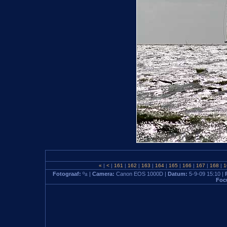
«
|
<
|
161
|
162
|
163
|
164
|
165
|
166
|
167
|
168
|
1
Fotograaf:
º± |
Camera:
Canon EOS 1000D |
Datum:
5-9-09 15:10 |
Foc