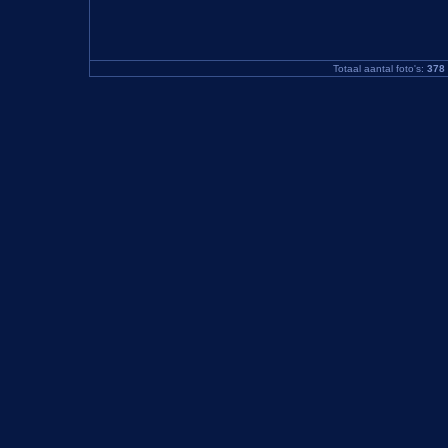
Totaal aantal foto's:
378