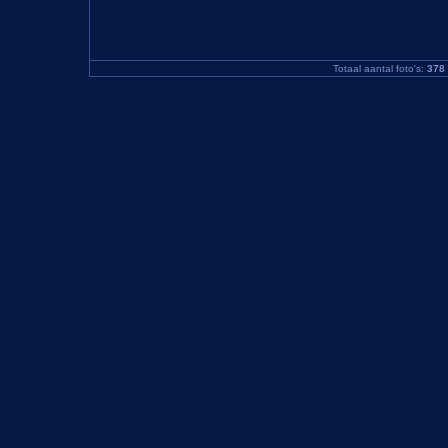
Totaal aantal foto's:
378