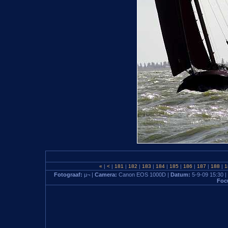
«
|
<
|
181
|
182
|
183
|
184
|
185
|
186
|
187
|
188
|
1
Fotograaf:
µ¬ |
Camera:
Canon EOS 1000D |
Datum:
5-9-09 15:30 |
Foc