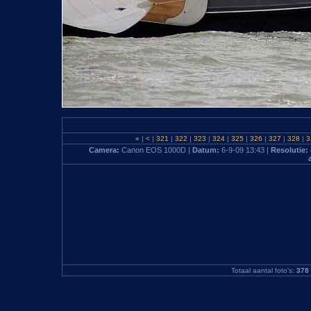
«
|
<
|
321
|
322
|
323
|
324
|
325
|
326
|
327
|
328
|
3
Camera:
Canon EOS 1000D |
Datum:
6-9-09 13:43 |
Resolutie:
Totaal aantal foto's:
378