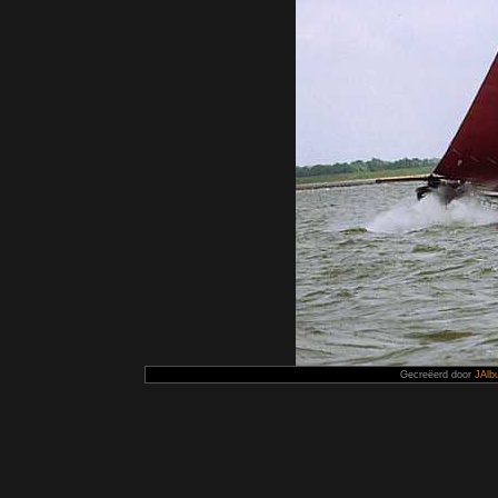
Gecreëerd door
JAlb