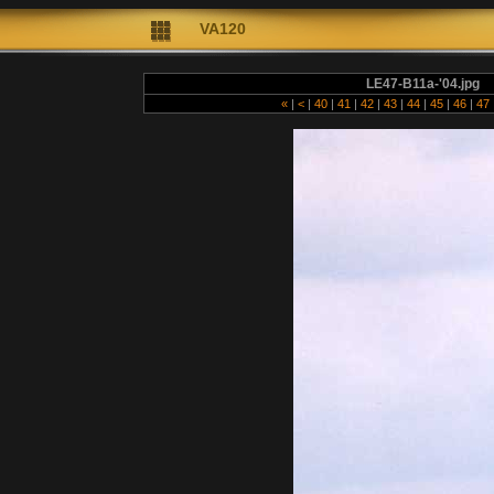
VA120
LE47-B11a-'04.jpg
«
|
<
|
40
|
41
|
42
|
43
|
44
|
45
|
46
|
47