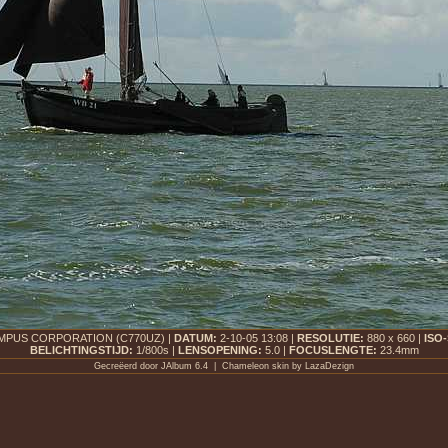
PUS CORPORATION (C770UZ) |
DATUM:
2-10-05 13:08 |
RESOLUTIE:
880 x 660 |
ISO
BELICHTINGSTIJD:
1/800s |
LENSOPENING:
5.0 |
FOCUSLENGTE:
23.4mm
Gecreëerd door
JAlbum 6.4
| Chameleon skin by
LazaDezign