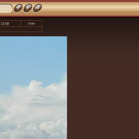
 13:08
Order