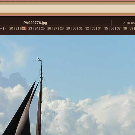
PA020776.jpg
2-10-05
«
|
<
|
20
|
21
|
22
|
23
|
24
|
25
|
26
|
27
|
28
|
29
|
30
|
31
|
32
|
33
|
34
|
35
|
36
|
37
|
38
|
39
|