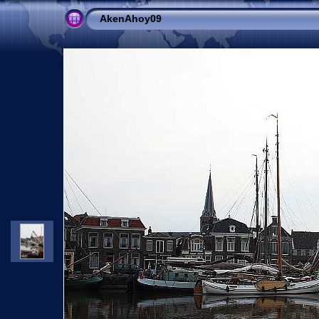
AkenAhoy09