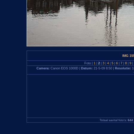
IMG 15
Foto |
1
|
2
|
3
|
4
|
5
|
6
|
7
|
8
|
9
|
Camera:
Canon EOS 1000D |
Datum:
21-5-09 8:50 |
Resolutie:
1
Totaal aantal foto's:
644