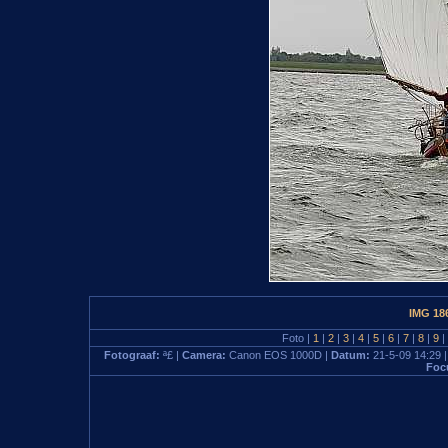
IMG 18
Foto |
1
|
2
|
3
|
4
|
5
|
6
|
7
|
8
|
9
|
Fotograaf:
ª£ |
Camera:
Canon EOS 1000D |
Datum:
21-5-09 14:29 
Foc