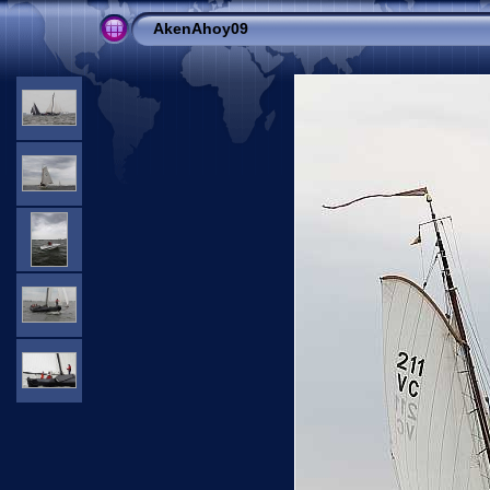
AkenAhoy09