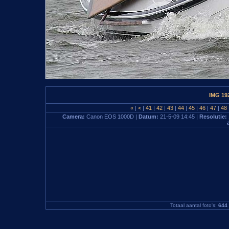
IMG 19
«
|
<
|
41
|
42
|
43
|
44
|
45
|
46
|
47
|
48
Camera:
Canon EOS 1000D |
Datum:
21-5-09 14:45 |
Resolutie:
Totaal aantal foto's:
644