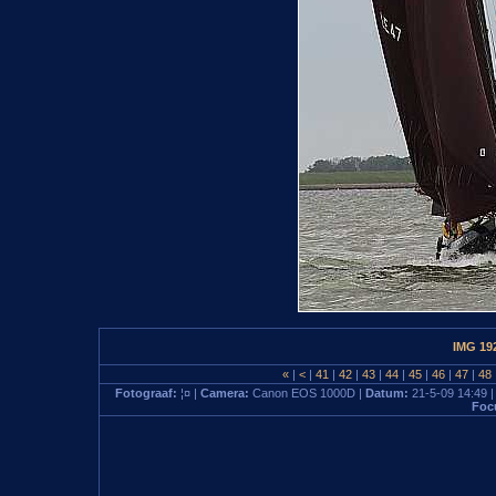
IMG 19
«
|
<
|
41
|
42
|
43
|
44
|
45
|
46
|
47
|
48
Fotograaf:
¦¤ |
Camera:
Canon EOS 1000D |
Datum:
21-5-09 14:49 
Foc