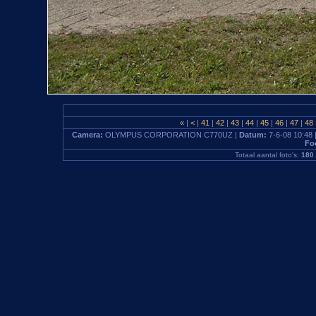
«
|
<
|
41
|
42
|
43
|
44
|
45
|
46
|
47
|
48
Camera:
OLYMPUS CORPORATION C770UZ |
Datum:
7-6-08 10:48 
Fo
Totaal aantal foto's:
180