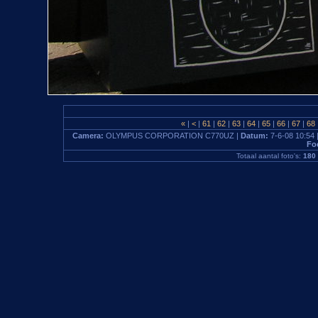
«
|
<
|
61
|
62
|
63
|
64
|
65
|
66
|
67
|
68
Camera:
OLYMPUS CORPORATION C770UZ |
Datum:
7-6-08 10:54 
Fo
Totaal aantal foto's:
180