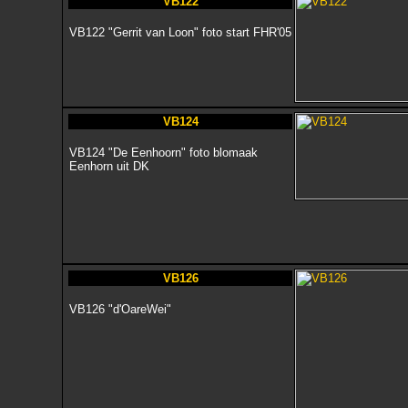
VB122
VB122 "Gerrit van Loon" foto start FHR'05
VB124
VB124 "De Eenhoorn" foto blomaak
Eenhorn uit DK
VB126
VB126 "d'OareWei"