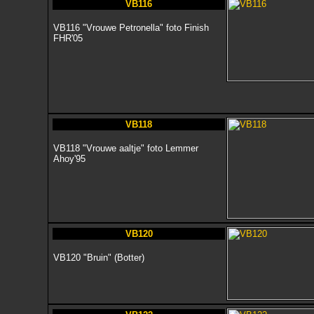
VB116
VB116 "Vrouwe Petronella" foto Finish
FHR'05
VB118
VB118 "Vrouwe aaltje" foto Lemmer
Ahoy'95
VB120
VB120 "Bruin" (Botter)