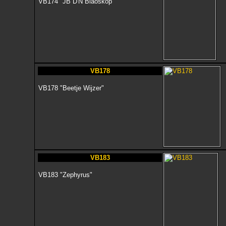
VB174 "JB D'N Blaoskop"
VB178
VB178 "Beetje Wijzer"
VB183
VB183 "Zephyrus"