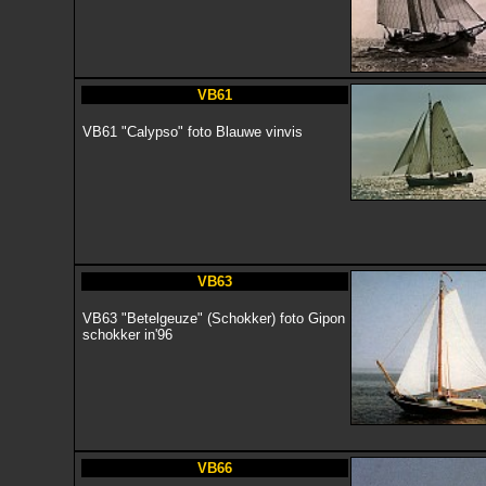
VB61
VB61 "Calypso" foto Blauwe vinvis
VB63
VB63 "Betelgeuze" (Schokker) foto Gipon
schokker in'96
VB66