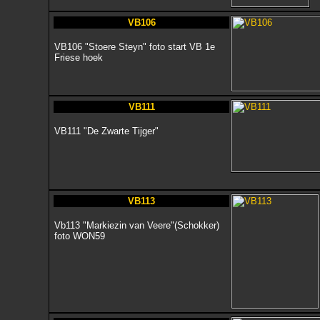
VB106
VB106 "Stoere Steyn" foto start VB 1e
Friese hoek
VB111
VB111 "De Zwarte Tijger"
VB113
Vb113 "Markiezin van Veere"(Schokker)
foto WON59