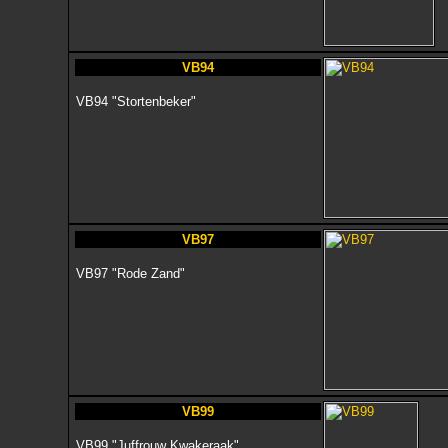
VB94
VB94 "Stortenbeker"
VB97
VB97 "Rode Zand"
VB99
VB99 "Juffrouw Kwakeraak"