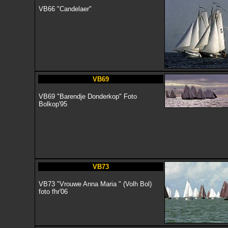
VB66 "Candelaer"
VB69
VB69 "Barendje Donderkop" Foto
Bolkop'95
VB73
VB73 "Vrouwe Anna Maria " (Volh Bol)
foto fhr'06