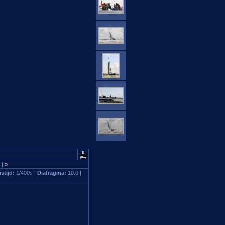
>
|
»
stijd:
1/400s |
Diafragma:
10.0 |