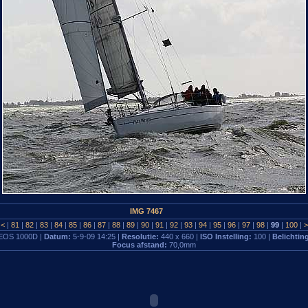
IMG 7467
<
|
81
|
82
|
83
|
84
|
85
|
86
|
87
|
88
|
89
|
90
|
91
|
92
|
93
|
94
|
95
|
96
|
97
|
98
|
99
|
100
|
EOS 1000D |
Datum:
5-9-09 14:25 |
Resolutie:
440 x 660 |
ISO Instelling:
100 |
Belichting
Focus afstand:
70,0mm