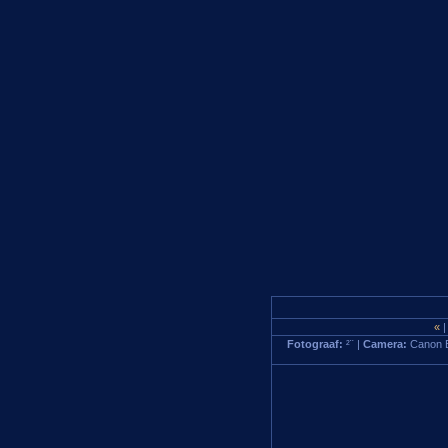
«
|
Fotograaf:
²¨ |
Camera:
Canon 