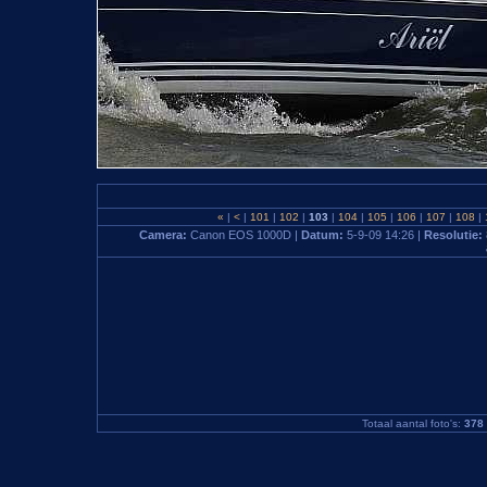
«
|
<
|
101
|
102
|
103
|
104
|
105
|
106
|
107
|
108
|
Camera:
Canon EOS 1000D |
Datum:
5-9-09 14:26 |
Resolutie:
Totaal aantal foto's:
378