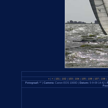
«
|
<
|
101
|
102
|
103
|
104
|
105
|
106
|
107
|
108
|
Fotograaf:
º° |
Camera:
Canon EOS 1000D |
Datum:
5-9-09 14:42 |
Foc