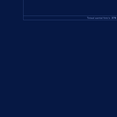
Totaal aantal foto's:
378