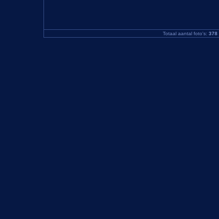
Totaal aantal foto's:
378