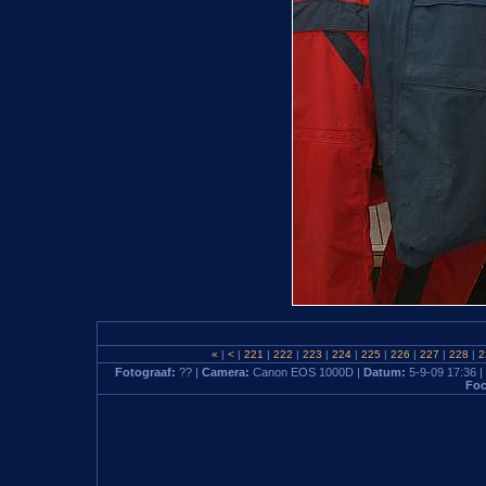
«
|
<
|
221
|
222
|
223
|
224
|
225
|
226
|
227
|
228
|
2
Fotograaf:
?? |
Camera:
Canon EOS 1000D |
Datum:
5-9-09 17:36 |
Foc