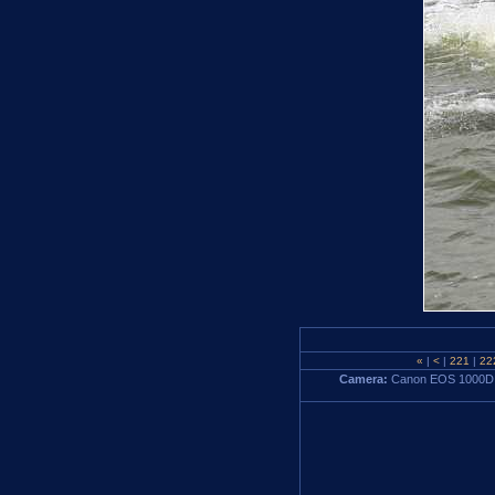
«
|
<
|
221
|
22
Camera:
Canon EOS 1000D