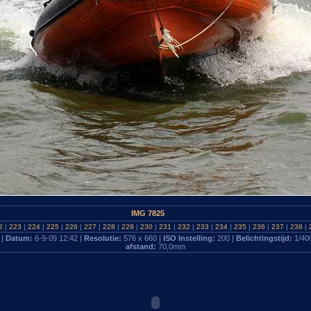
IMG 7825
2
|
223
|
224
|
225
|
226
|
227
|
228
|
229
|
230
|
231
|
232
|
233
|
234
|
235
|
236
|
237
|
238
|
 |
Datum:
6-9-09 12:42 |
Resolutie:
576 x 660 |
ISO Instelling:
200 |
Belichtingstijd:
1/40
afstand:
70,0mm