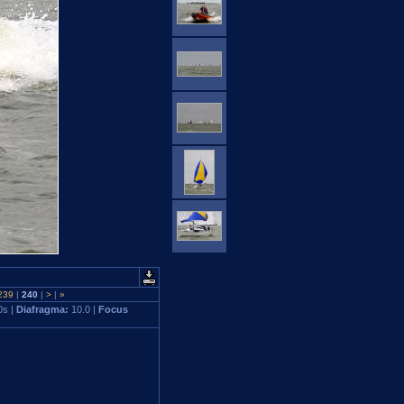
239
|
240
|
>
|
»
0s |
Diafragma:
10.0 |
Focus