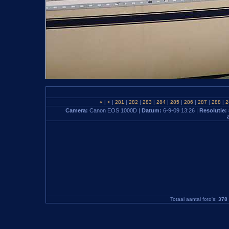
«
|
<
|
281
|
282
|
283
|
284
|
285
|
286
|
287
|
288
|
2
Camera:
Canon EOS 1000D |
Datum:
6-9-09 13:26 |
Resolutie:
Totaal aantal foto's:
378