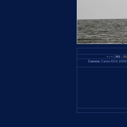
«
|
<
|
301
|
30
Camera:
Canon EOS 1000D