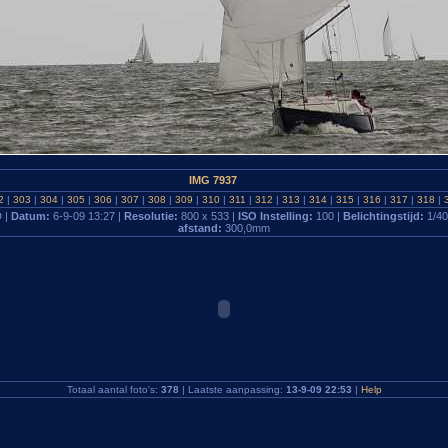
IMG 7937
2
|
303
|
304
|
305
|
306
|
307
|
308
|
309
|
310
|
311
|
312
|
313
|
314
|
315
|
316
|
317
|
318
|
 |
Datum:
6-9-09 13:27 |
Resolutie:
800 x 533 |
ISO Instelling:
100 |
Belichtingstijd:
1/40
afstand:
300,0mm
Totaal aantal foto's:
378
| Laatste aanpassing:
13-9-09 22:53
|
Help