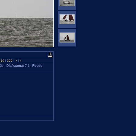
319
|
320
|
>
|
»
0s |
Diafragma:
7.1 |
Focus