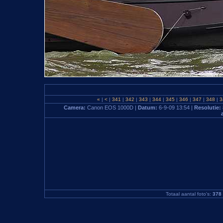
«
|
<
|
341
|
342
|
343
|
344
|
345
|
346
|
347
|
348
|
3
Camera:
Canon EOS 1000D |
Datum:
6-9-09 13:54 |
Resolutie:
Totaal aantal foto's:
378