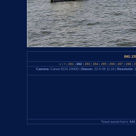
IMG 23
«
|
<
|
261
|
262
|
263
|
264
|
265
|
266
|
267
|
268
|
2
Camera:
Canon EOS 1000D |
Datum:
22-5-09 11:10 |
Resolutie:
Totaal aantal foto's:
644