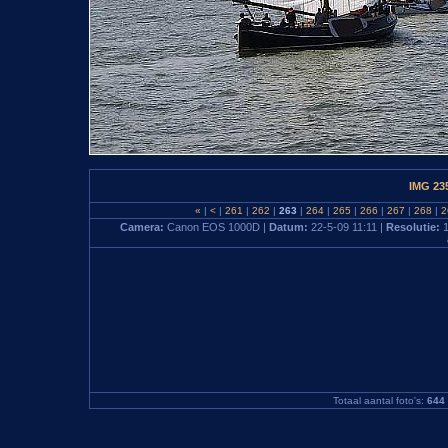
IMG 23
«
|
<
|
261
|
262
|
263
|
264
|
265
|
266
|
267
|
268
|
2
Camera:
Canon EOS 1000D |
Datum:
22-5-09 11:11 |
Resolutie:
1
Totaal aantal foto's:
644