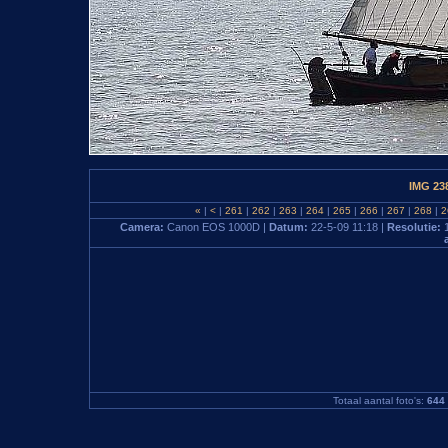
IMG 23
«
|
<
|
261
|
262
|
263
|
264
|
265
|
266
|
267
|
268
|
2
Camera:
Canon EOS 1000D |
Datum:
22-5-09 11:18 |
Resolutie:
Totaal aantal foto's:
644