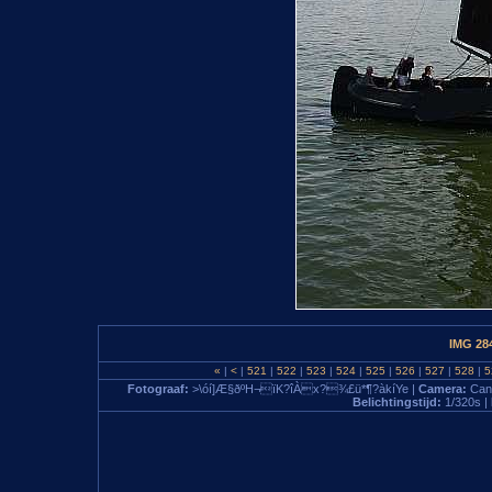
IMG 28
«
|
<
|
521
|
522
|
523
|
524
|
525
|
526
|
527
|
528
|
5
Fotograaf:
>\óí]Æ§ðºH¬ïK?îÀx?¾£ü*¶?àkíYe |
Camera:
Can
Belichtingstijd:
1/320s |