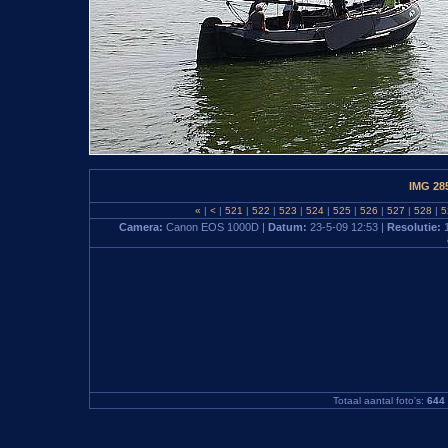
IMG 28
«
|
<
|
521
|
522
|
523
|
524
|
525
|
526
|
527
|
528
|
5
Camera:
Canon EOS 1000D |
Datum:
23-5-09 12:53 |
Resolutie:
Totaal aantal foto's:
644