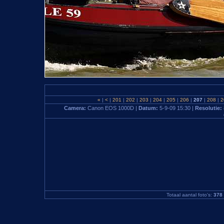
«
|
<
|
201
|
202
|
203
|
204
|
205
|
206
|
207
|
208
|
2
Camera:
Canon EOS 1000D |
Datum:
5-9-09 15:30 |
Resolutie:
Totaal aantal foto's:
378