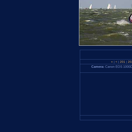
«
|
<
|
201
|
20
Camera:
Canon EOS 1000D