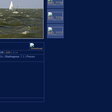
219
|
220
|
>
|
»
0s |
Diafragma:
7.1 |
Focus