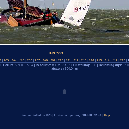
IMG 7759
2
|
203
|
204
|
205
|
206
|
207
|
208
|
209
|
210
|
211
|
212
|
213
|
214
|
215
|
216
|
217
|
218
|
 |
Datum:
5-9-09 15:34 |
Resolutie:
800 x 533 |
ISO Instelling:
100 |
Belichtingstijd:
1/50
afstand:
300,0mm
Totaal aantal foto's:
378
| Laatste aanpassing:
13-9-09 22:53
|
Help