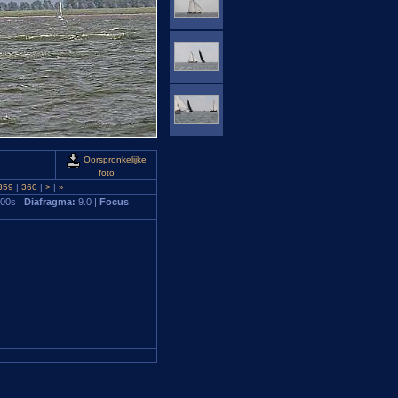
Oorspronkelijke
foto
359
|
360
|
>
|
»
800s |
Diafragma:
9.0 |
Focus