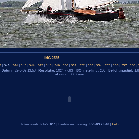
IMG 2525
2
|
343
|
344
|
345
|
346
|
347
|
348
|
349
|
350
|
351
|
352
|
353
|
354
|
355
|
356
|
357
|
358
|
|
Datum:
22-5-09 13:58 |
Resolutie:
1024 x 683 |
ISO Instelling:
200 |
Belichtingstijd:
1/
afstand:
300,0mm
Totaal aantal foto's:
644
| Laatste aanpassing:
30-5-09 23:46
|
Help