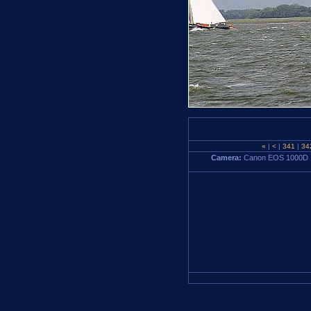
«
|
<
|
341
|
34
Camera:
Canon EOS 1000D 