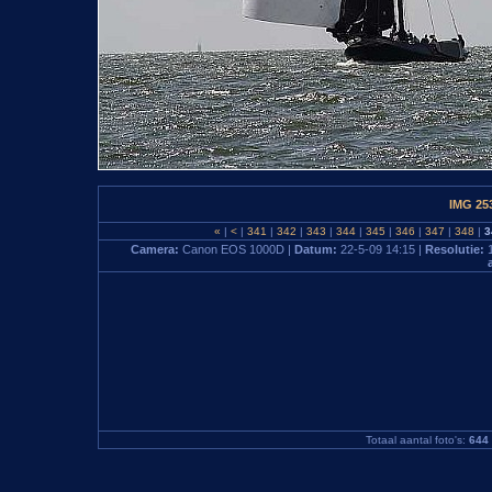
IMG 25
«
|
<
|
341
|
342
|
343
|
344
|
345
|
346
|
347
|
348
|
3
Camera:
Canon EOS 1000D |
Datum:
22-5-09 14:15 |
Resolutie:
Totaal aantal foto's:
644