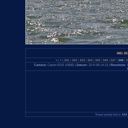
IMG 25
«
|
<
|
341
|
342
|
343
|
344
|
345
|
346
|
347
|
348
|
3
Camera:
Canon EOS 1000D |
Datum:
22-5-09 14:13 |
Resolutie:
Totaal aantal foto's:
644