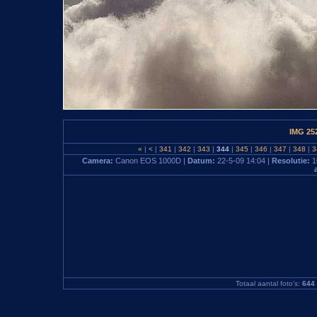
IMG 25
«
|
<
|
341
|
342
|
343
|
344
|
345
|
346
|
347
|
348
|
3
Camera:
Canon EOS 1000D |
Datum:
22-5-09 14:04 |
Resolutie:
1
Totaal aantal foto's:
644