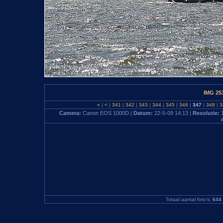
IMG 25
«
|
<
|
341
|
342
|
343
|
344
|
345
|
346
|
347
|
348
|
3
Camera:
Canon EOS 1000D |
Datum:
22-5-09 14:13 |
Resolutie:
Totaal aantal foto's:
644